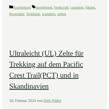
Kategorien
Schlagwörter
Ausrüstung
ausrüstung
,
bushcraft
,
camping
,
hiking
,
Reperatur
,
Trekking
,
wandern
,
zelten
Ultraleicht (UL) Zelte für
Trekking auf dem Pacific
Crest Trail(PCT) und in
Skandinavien
18. Februar 2024
von
Dirk Nüßer