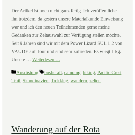
Der Artikel ist noch nicht ganz fertig. Ich veröffentliche
ihn trotzdem, da gestern unsere Materialkunde Einweisung
war und ich den neuen Teilnehmenden gerne meine
Gedanken zur Zeltauswahl zur Verfügung stellen möchte.
Seit 9 Jahren sind wir mit dem Power Lizard SUL 1-2 von
VAUDE auf Tour und sind sehr zufrieden. Es wiegt 1 kg.
Unsere …
Weiterlesen …
Kategorien
Schlagwörter
Ausrüstung
bushcraft
,
camping
,
hiking
,
Pacific Crest
Trail
,
Skandinavien
,
Trekking
,
wandern
,
zelten
Wanderung auf der Rota