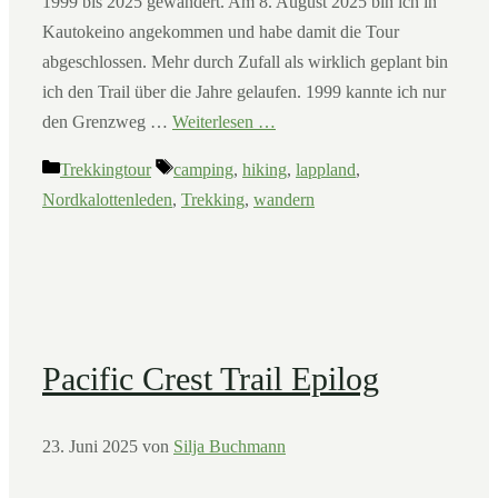
1999 bis 2025 gewandert. Am 8. August 2025 bin ich in
Kautokeino angekommen und habe damit die Tour
abgeschlossen. Mehr durch Zufall als wirklich geplant bin
ich den Trail über die Jahre gelaufen. 1999 kannte ich nur
den Grenzweg …
Weiterlesen …
Kategorien
Schlagwörter
Trekkingtour
camping
,
hiking
,
lappland
,
Nordkalottenleden
,
Trekking
,
wandern
Pacific Crest Trail Epilog
23. Juni 2025
von
Silja Buchmann