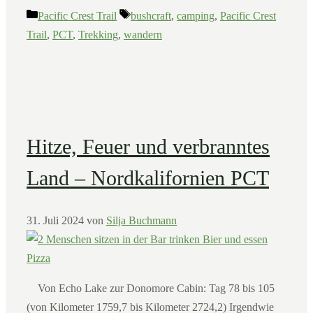
Kategorien
Schlagwörter
Pacific Crest Trail
bushcraft
,
camping
,
Pacific Crest
Trail
,
PCT
,
Trekking
,
wandern
Hitze, Feuer und verbranntes
Land – Nordkalifornien PCT
31. Juli 2024
von
Silja Buchmann
Von Echo Lake zur Donomore Cabin: Tag 78 bis 105
(von Kilometer 1759,7 bis Kilometer 2724,2) Irgendwie