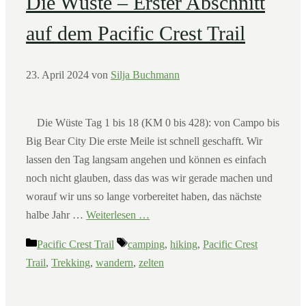
Die Wüste – Erster Abschnitt
auf dem Pacific Crest Trail
23. April 2024
von
Silja Buchmann
Die Wüste Tag 1 bis 18 (KM 0 bis 428): von Campo bis
Big Bear City Die erste Meile ist schnell geschafft. Wir
lassen den Tag langsam angehen und können es einfach
noch nicht glauben, dass das was wir gerade machen und
worauf wir uns so lange vorbereitet haben, das nächste
halbe Jahr …
Weiterlesen …
Kategorien
Schlagwörter
Pacific Crest Trail
camping
,
hiking
,
Pacific Crest
Trail
,
Trekking
,
wandern
,
zelten