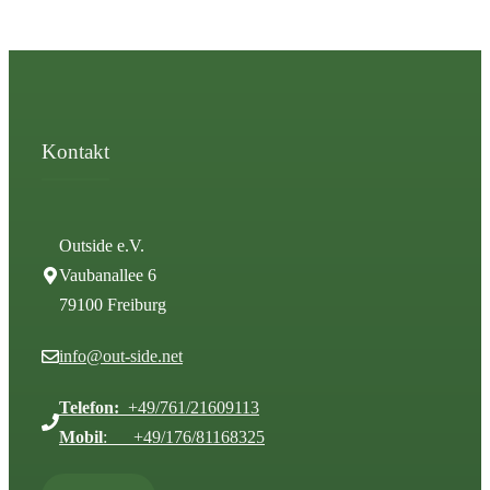
Kontakt
Outside e.V.
Vaubanallee 6
79100 Freiburg
info@out-side.net
Telefon:
+49/761/21609113
Mobil
: +49/176/81168325