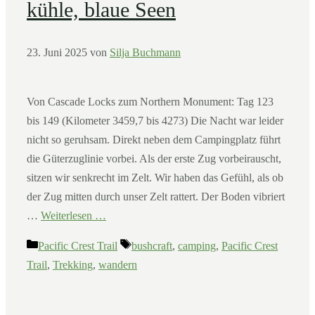
kühle, blaue Seen
23. Juni 2025
von
Silja Buchmann
Von Cascade Locks zum Northern Monument: Tag 123
bis 149 (Kilometer 3459,7 bis 4273) Die Nacht war leider
nicht so geruhsam. Direkt neben dem Campingplatz führt
die Güterzuglinie vorbei. Als der erste Zug vorbeirauscht,
sitzen wir senkrecht im Zelt. Wir haben das Gefühl, als ob
der Zug mitten durch unser Zelt rattert. Der Boden vibriert
…
Weiterlesen …
Kategorien
Schlagwörter
Pacific Crest Trail
bushcraft
,
camping
,
Pacific Crest
Trail
,
Trekking
,
wandern