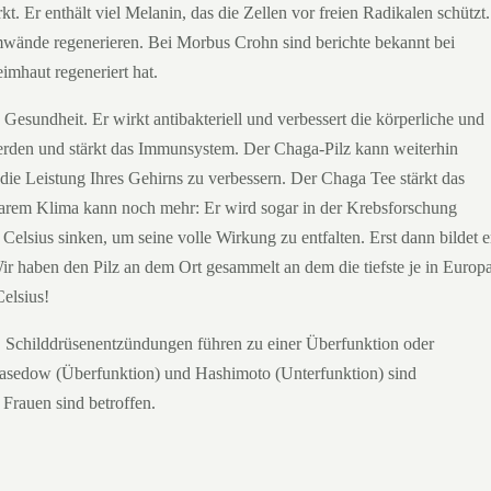
. Er enthält viel Melanin, das die Zellen vor freien Radikalen schützt.
ände regenerieren. Bei Morbus Crohn sind berichte bekannt bei
imhaut regeneriert hat.
Gesundheit. Er wirkt antibakteriell und verbessert die körperliche und
u werden und stärkt das Immunsystem. Der Chaga-Pilz kann weiterhin
ie Leistung Ihres Gehirns zu verbessern. Der Chaga Tee stärkt das
larem Klima kann noch mehr: Er wird sogar in der Krebsforschung
Celsius sinken, um seine volle Wirkung zu entfalten. Erst dann bildet e
r haben den Pilz an dem Ort gesammelt an dem die tiefste je in Europ
elsius!
se. Schilddrüsenentzündungen führen zu einer Überfunktion oder
Basedow (Überfunktion) und Hashimoto (Unterfunktion) sind
e Frauen sind betroffen.