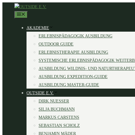
Zum
Inhalt
MENÜ
springen
AKADEMIE
ERLEBNISPÄDAGOGIK AUSBILDUNG
OUTDOOR GUIDE
ERLEBNISTHERAPIE AUSBILDUNG
SYSTEMISCHE ERLEBNISPÄDAGOGIK WEITER
AUSBILDUNG WILDNIS- UND NATURTHERAPEU
AUSBILDUNG EXPEDITION-GUIDE
AUSBILDUNG MASTER-GUIDE
OUTSIDE E.V.
DIRK NUESSER
SILJA BUCHMANN
MARKUS CARSTENS
SEBASTIAN SCHOLZ
BENJAMIN MÄDER