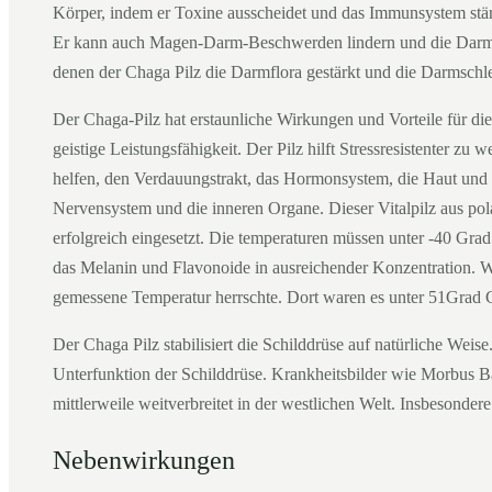
Körper, indem er Toxine ausscheidet und das Immunsystem stärkt
Er kann auch Magen-Darm-Beschwerden lindern und die Darmw
denen der Chaga Pilz die Darmflora gestärkt und die Darmschle
Der Chaga-Pilz hat erstaunliche Wirkungen und Vorteile für die 
geistige Leistungsfähigkeit. Der Pilz hilft Stressresistenter z
helfen, den Verdauungstrakt, das Hormonsystem, die Haut und d
Nervensystem und die inneren Organe. Dieser Vitalpilz aus po
erfolgreich eingesetzt. Die temperaturen müssen unter -40 Grad 
das Melanin und Flavonoide in ausreichender Konzentration. Wi
gemessene Temperatur herrschte. Dort waren es unter 51Grad C
Der Chaga Pilz stabilisiert die Schilddrüse auf natürliche Wei
Unterfunktion der Schilddrüse. Krankheitsbilder wie Morbus 
mittlerweile weitverbreitet in der westlichen Welt. Insbesonder
Nebenwirkungen