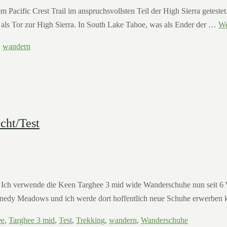
acific Crest Trail im anspruchsvollsten Teil der High Sierra getestet
 als Tor zur High Sierra. In South Lake Tahoe, was als Ender der …
We
,
wandern
cht/Test
 Ich verwende die Keen Targhee 3 mid wide Wanderschuhe nun seit 6 
ennedy Meadows und ich werde dort hoffentlich neue Schuhe erwerbe
ee
,
Targhee 3 mid
,
Test
,
Trekking
,
wandern
,
Wanderschuhe