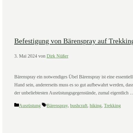
Befestigung von Bärenspray auf Trekkin
3. Mai 2024
von
Dirk Nüßer
Bärenspray ein notwendiges Übel Bärenspray ist eine essentiell
Hand sein, andererseits muss es so gut aufbewahrt werden, das
der unbeliebtesten Ausrüstungsgegenstände, zumal eigentlich
Kategorien
Schlagwörter
Ausrüstung
Bärenspray
,
bushcraft
,
hiking
,
Trekking