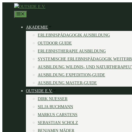
Zum
Inhalt
MENÜ
springen
AKADEMIE
ERLEBNISPÄDAGOGIK AUSBILDUNG
OUTDOOR GUIDE
ERLEBNISTHERAPIE AUSBILDUNG
SYSTEMISCHE ERLEBNISPÄDAGOGIK WEITER
AUSBILDUNG WILDNIS- UND NATURTHERAPEU
AUSBILDUNG EXPEDITION-GUIDE
AUSBILDUNG MASTER-GUIDE
OUTSIDE E.V.
DIRK NUESSER
SILJA BUCHMANN
MARKUS CARSTENS
SEBASTIAN SCHOLZ
BENJAMIN MÄDER