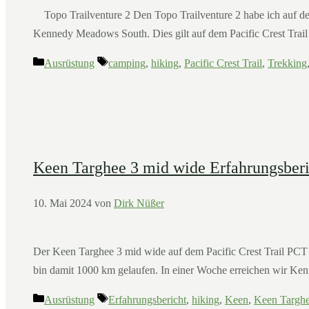
Topo Trailventure 2 Den Topo Trailventure 2 habe ich auf dem P
Kennedy Meadows South. Dies gilt auf dem Pacific Crest Trail
Kategorien
Schlagwörter
Ausrüstung
camping
,
hiking
,
Pacific Crest Trail
,
Trekking
Keen Targhee 3 mid wide Erfahrungsberi
10. Mai 2024
von
Dirk Nüßer
Der Keen Targhee 3 mid wide auf dem Pacific Crest Trail PCT
bin damit 1000 km gelaufen. In einer Woche erreichen wir K
Kategorien
Schlagwörter
Ausrüstung
Erfahrungsbericht
,
hiking
,
Keen
,
Keen Targh