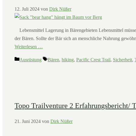
12. Juli 2024
von
Dirk Nüßer
Lebensmittel Lagerung in Bärengebieten Lebensmittel müssen 
der Bären. Sollte der Bär sich an menschliche Nahrung gewöhne
Weiterlesen …
Kategorien
Schlagwörter
Ausrüstung
Bären
,
hiking
,
Pacific Crest Trail
,
Sicherheit
,
Topo Trailventure 2 Erfahrungsbericht/ T
21. Juni 2024
von
Dirk Nüßer