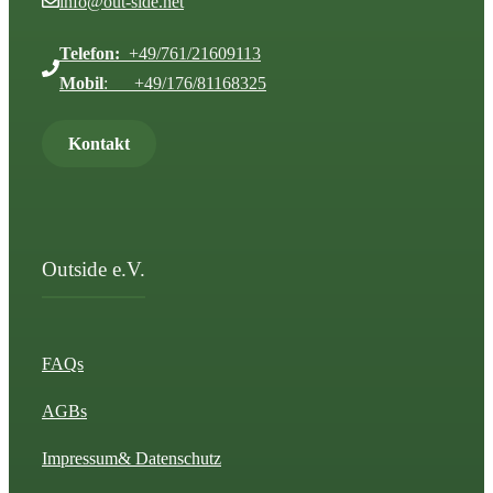
info@out-side.net
Telefon:
+49/761/21609113
Mobil
: +49/176/81168325
Kontakt
Outside e.V.
FAQs
AGBs
Impressum
& Datenschutz