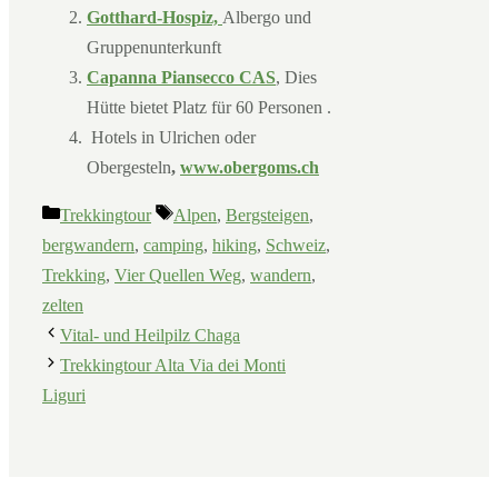
Gotthard-Hospiz,
Albergo und
Gruppenunterkunft
Capanna Piansecco CAS
, Dies
Hütte bietet Platz für 60 Personen .
Hotels in Ulrichen oder
Obergesteln
,
www.obergoms.ch
Kategorien
Schlagwörter
Trekkingtour
Alpen
,
Bergsteigen
,
bergwandern
,
camping
,
hiking
,
Schweiz
,
Trekking
,
Vier Quellen Weg
,
wandern
,
zelten
Vital- und Heilpilz Chaga
Trekkingtour Alta Via dei Monti
Liguri