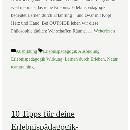
weit mehr als das reine Erlebnis. Erlebnispädagogik
bedeutet Lernen durch Erfahrung – und zwar mit Kopf,
Herz und Hand. Bei OUTSIDE leben wir diese
Philosophie täglich: Wir schaffen Räume, …
Weiterlesen
…
Kategorien
Schlagwörter
Ausbildung
Erlebnispädagogik Ausbildung
,
Erlebnispädagogik Wirkung
,
Lernen durch Erleben
,
Natur
,
teamtraining
10 Tipps für deine
Erlebnispädagogik-