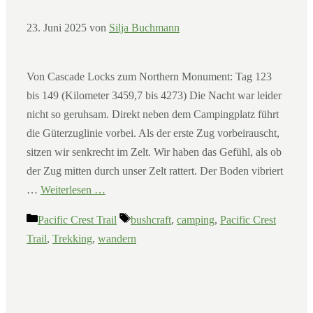
23. Juni 2025
von
Silja Buchmann
Von Cascade Locks zum Northern Monument: Tag 123
bis 149 (Kilometer 3459,7 bis 4273) Die Nacht war leider
nicht so geruhsam. Direkt neben dem Campingplatz führt
die Güterzuglinie vorbei. Als der erste Zug vorbeirauscht,
sitzen wir senkrecht im Zelt. Wir haben das Gefühl, als ob
der Zug mitten durch unser Zelt rattert. Der Boden vibriert
…
Weiterlesen …
Kategorien
Schlagwörter
Pacific Crest Trail
bushcraft
,
camping
,
Pacific Crest
Trail
,
Trekking
,
wandern