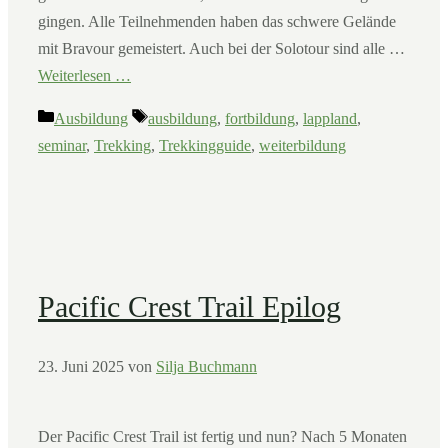
gingen. Alle Teilnehmenden haben das schwere Gelände
mit Bravour gemeistert. Auch bei der Solotour sind alle …
Weiterlesen …
Kategorien
Schlagwörter
Ausbildung
ausbildung
,
fortbildung
,
lappland
,
seminar
,
Trekking
,
Trekkingguide
,
weiterbildung
Pacific Crest Trail Epilog
23. Juni 2025
von
Silja Buchmann
Der Pacific Crest Trail ist fertig und nun? Nach 5 Monaten