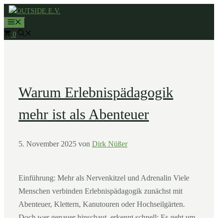
Zum
MENÜ
Inhalt
0
springen
Warum Erlebnispädagogik
mehr ist als Abenteuer
5. November 2025
von
Dirk Nüßer
Einführung: Mehr als Nervenkitzel und Adrenalin Viele
Menschen verbinden Erlebnispädagogik zunächst mit
Abenteuer, Klettern, Kanutouren oder Hochseilgärten.
Doch wer genauer hinschaut, erkennt schnell: Es geht um