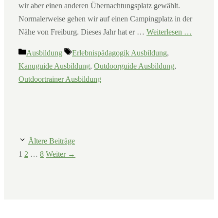
wir aber einen anderen Übernachtungsplatz gewählt.
Normalerweise gehen wir auf einen Campingplatz in der
Nähe von Freiburg. Dieses Jahr hat er …
Weiterlesen …
Kategorien
Schlagwörter
Ausbildung
Erlebnispädagogik Ausbildung
,
Kanuguide Ausbildung
,
Outdoorguide Ausbildung
,
Outdoortrainer Ausbildung
Ältere Beiträge
Seite
Seite
Seite
1
2
…
8
Weiter
→