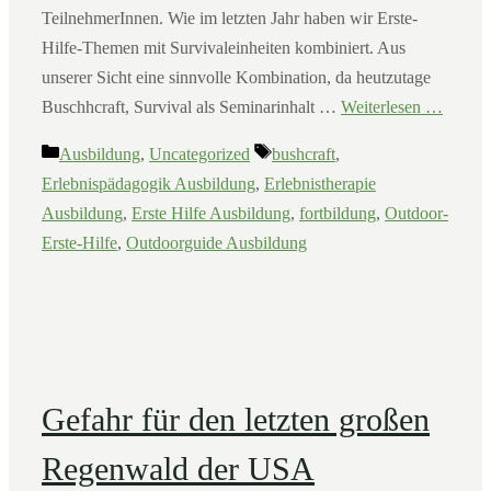
TeilnehmerInnen. Wie im letzten Jahr haben wir Erste-
Hilfe-Themen mit Survivaleinheiten kombiniert. Aus
unserer Sicht eine sinnvolle Kombination, da heutzutage
Buschhcraft, Survival als Seminarinhalt …
Weiterlesen …
Kategorien
Schlagwörter
Ausbildung
,
Uncategorized
bushcraft
,
Erlebnispädagogik Ausbildung
,
Erlebnistherapie
Ausbildung
,
Erste Hilfe Ausbildung
,
fortbildung
,
Outdoor-
Erste-Hilfe
,
Outdoorguide Ausbildung
Gefahr für den letzten großen
Regenwald der USA