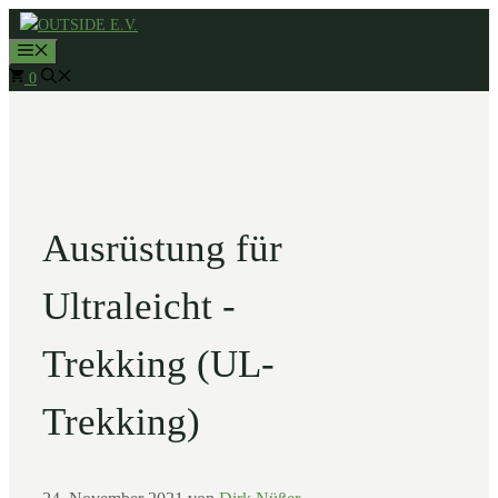
Zum
MENÜ
Inhalt
0
springen
Ausrüstung für
Ultraleicht -
Trekking (UL-
Trekking)