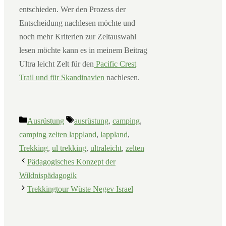
entschieden. Wer den Prozess der
Entscheidung nachlesen möchte und
noch mehr Kriterien zur Zeltauswahl
lesen möchte kann es in meinem Beitrag
Ultra leicht Zelt für den
Pacific Crest
Trail und für Skandinavien
nachlesen.
Kategorien
Schlagwörter
Ausrüstung
ausrüstung
,
camping
,
camping zelten lappland
,
lappland
,
Trekking
,
ul trekking
,
ultraleicht
,
zelten
Pädagogisches Konzept der
Wildnispädagogik
Trekkingtour Wüste Negev Israel