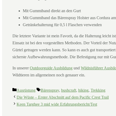
Mit Gummiband direkt an den Gurt
Mit Gummiband das Bärenspray Holster aus Cordura am
Getränkehalterung für 0,5 l Flaschen verwenden
Die letztere Variante ist mein Favorit, da die Halterung leicht i
Einsatz ist bei den vorgestellten Methoden. Der Vorteil der N
Gürtel getragen werden kann. So kann es auch gut transportiert
sicherste Aufbewahrungsmethode. Die Befestigung nur mit Gumm
In unserer
Outdoorguide Ausbildung
und
Wildnisführer Ausbil
Wildtieren im allgemeinen noch genauer ein.
Kategorien
Schlagwörter
Ausrüstung
Bärenspray
,
bushcraft
,
hiking
,
Trekking
Die Wüste – Erster Abschnitt auf dem Pacific Crest Trail
Keen Targhee 3 mid wide Erfahrungsbericht/Test