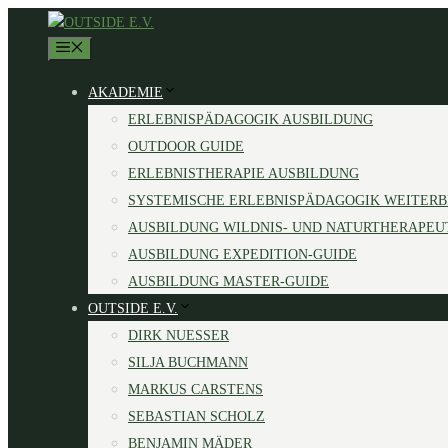
Zum
Inhalt
MENÜ
springen
AKADEMIE
ERLEBNISPÄDAGOGIK AUSBILDUNG
OUTDOOR GUIDE
ERLEBNISTHERAPIE AUSBILDUNG
SYSTEMISCHE ERLEBNISPÄDAGOGIK WEITER
AUSBILDUNG WILDNIS- UND NATURTHERAPEU
AUSBILDUNG EXPEDITION-GUIDE
AUSBILDUNG MASTER-GUIDE
OUTSIDE E.V.
DIRK NUESSER
SILJA BUCHMANN
MARKUS CARSTENS
SEBASTIAN SCHOLZ
BENJAMIN MÄDER