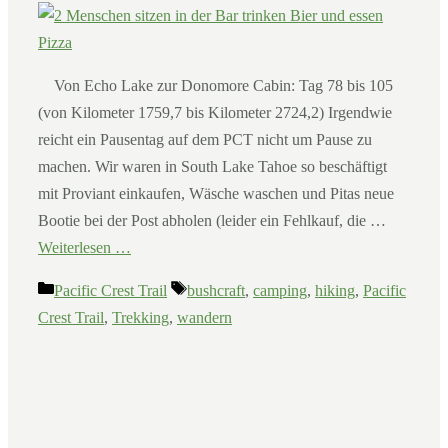
Von Echo Lake zur Donomore Cabin: Tag 78 bis 105
(von Kilometer 1759,7 bis Kilometer 2724,2) Irgendwie
reicht ein Pausentag auf dem PCT nicht um Pause zu
machen. Wir waren in South Lake Tahoe so beschäftigt
mit Proviant einkaufen, Wäsche waschen und Pitas neue
Bootie bei der Post abholen (leider ein Fehlkauf, die …
Weiterlesen …
Kategorien
Schlagwörter
Pacific Crest Trail
bushcraft
,
camping
,
hiking
,
Pacific
Crest Trail
,
Trekking
,
wandern