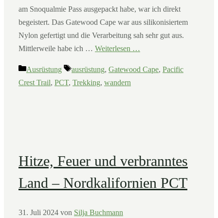
am Snoqualmie Pass ausgepackt habe, war ich direkt
begeistert. Das Gatewood Cape war aus silikonisiertem
Nylon gefertigt und die Verarbeitung sah sehr gut aus.
Mittlerweile habe ich …
Weiterlesen …
Kategorien
Schlagwörter
Ausrüstung
ausrüstung
,
Gatewood Cape
,
Pacific
Crest Trail
,
PCT
,
Trekking
,
wandern
Hitze, Feuer und verbranntes
Land – Nordkalifornien PCT
31. Juli 2024
von
Silja Buchmann