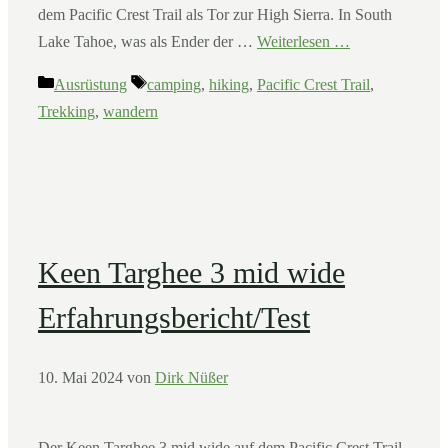
dem Pacific Crest Trail als Tor zur High Sierra. In South
Lake Tahoe, was als Ender der …
Weiterlesen …
Kategorien
Schlagwörter
Ausrüstung
camping
,
hiking
,
Pacific Crest Trail
,
Trekking
,
wandern
Keen Targhee 3 mid wide
Erfahrungsbericht/Test
10. Mai 2024
von
Dirk Nüßer
Der Keen Targhee 3 mid wide auf dem Pacific Crest Trail