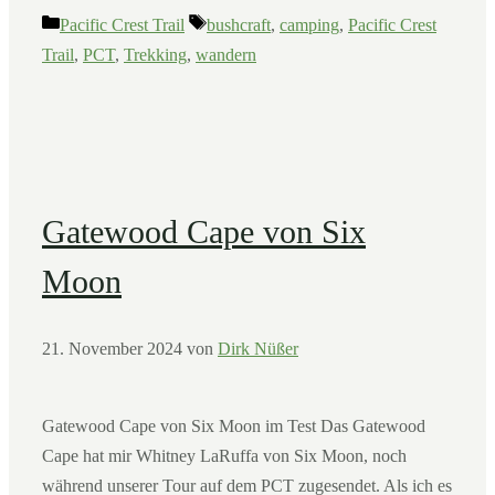
Kategorien
Schlagwörter
Pacific Crest Trail
bushcraft
,
camping
,
Pacific Crest
Trail
,
PCT
,
Trekking
,
wandern
Gatewood Cape von Six
Moon
21. November 2024
von
Dirk Nüßer
Gatewood Cape von Six Moon im Test Das Gatewood
Cape hat mir Whitney LaRuffa von Six Moon, noch
während unserer Tour auf dem PCT zugesendet. Als ich es