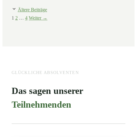
Ältere Beiträge
Seite
Seite
Seite
1
2
…
4
Weiter
→
GLÜCKLICHE ABSOLVENTEN
Das sagen unserer
Teilnehmenden