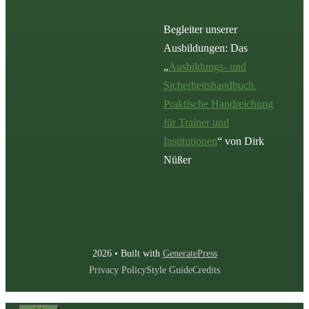
Begleiter unserer
Ausbildungen: Das
„
Ausbildungs- und
Sicherheitshandbuch.
Praktische Handreichung
für Trainer und
Institutionen
“ von Dirk
Nüßer
2026 • Built with
GeneratePress
Privacy Policy
Style Guide
Credits