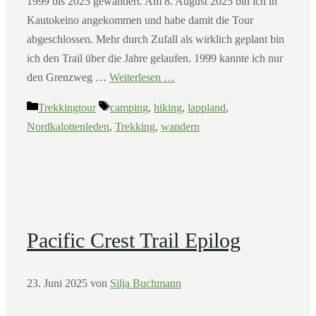
1999 bis 2025 gewandert. Am 8. August 2025 bin ich in
Kautokeino angekommen und habe damit die Tour
abgeschlossen. Mehr durch Zufall als wirklich geplant bin
ich den Trail über die Jahre gelaufen. 1999 kannte ich nur
den Grenzweg …
Weiterlesen …
Kategorien
Schlagwörter
Trekkingtour
camping
,
hiking
,
lappland
,
Nordkalottenleden
,
Trekking
,
wandern
Pacific Crest Trail Epilog
23. Juni 2025
von
Silja Buchmann