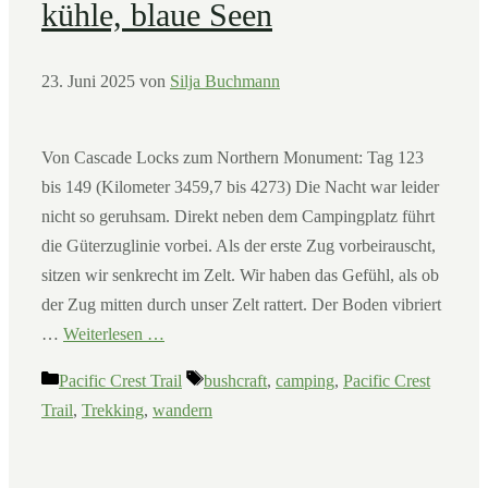
kühle, blaue Seen
23. Juni 2025
von
Silja Buchmann
Von Cascade Locks zum Northern Monument: Tag 123
bis 149 (Kilometer 3459,7 bis 4273) Die Nacht war leider
nicht so geruhsam. Direkt neben dem Campingplatz führt
die Güterzuglinie vorbei. Als der erste Zug vorbeirauscht,
sitzen wir senkrecht im Zelt. Wir haben das Gefühl, als ob
der Zug mitten durch unser Zelt rattert. Der Boden vibriert
…
Weiterlesen …
Kategorien
Schlagwörter
Pacific Crest Trail
bushcraft
,
camping
,
Pacific Crest
Trail
,
Trekking
,
wandern