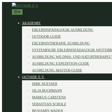
Zum
Inhalt
MENÜ
springen
AKADEMIE
ERLEBNISPÄDAGOGIK AUSBILDUNG
OUTDOOR GUIDE
ERLEBNISTHERAPIE AUSBILDUNG
SYSTEMISCHE ERLEBNISPÄDAGOGIK WEITER
AUSBILDUNG WILDNIS- UND NATURTHERAPEU
AUSBILDUNG EXPEDITION-GUIDE
AUSBILDUNG MASTER-GUIDE
OUTSIDE E.V.
DIRK NUESSER
SILJA BUCHMANN
MARKUS CARSTENS
SEBASTIAN SCHOLZ
BENJAMIN MÄDER