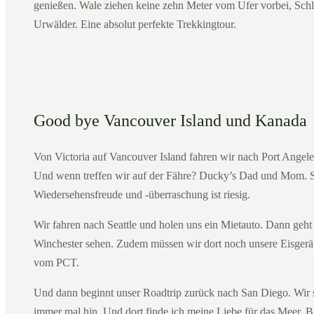
genießen. Wale ziehen keine zehn Meter vom Ufer vorbei, Schla
Urwälder. Eine absolut perfekte Trekkingtour.
Good bye Vancouver Island und Kanada
Von Victoria auf Vancouver Island fahren wir nach Port Angeles
Und wenn treffen wir auf der Fähre? Ducky’s Dad und Mom. 
Wiedersehensfreude und -überraschung ist riesig.
Wir fahren nach Seattle und holen uns ein Mietauto. Dann ge
Winchester sehen. Zudem müssen wir dort noch unsere Eisger
vom PCT.
Und dann beginnt unser Roadtrip zurück nach San Diego. Wir s
immer mal hin. Und dort finde ich meine Liebe für das Meer. 