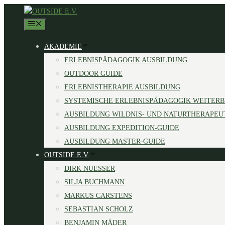
Zum
Inhalt
MENÜ
springen
AKADEMIE
ERLEBNISPÄDAGOGIK AUSBILDUNG
OUTDOOR GUIDE
ERLEBNISTHERAPIE AUSBILDUNG
SYSTEMISCHE ERLEBNISPÄDAGOGIK WEITER
AUSBILDUNG WILDNIS- UND NATURTHERAPEU
AUSBILDUNG EXPEDITION-GUIDE
AUSBILDUNG MASTER-GUIDE
OUTSIDE E.V.
DIRK NUESSER
SILJA BUCHMANN
MARKUS CARSTENS
SEBASTIAN SCHOLZ
BENJAMIN MÄDER