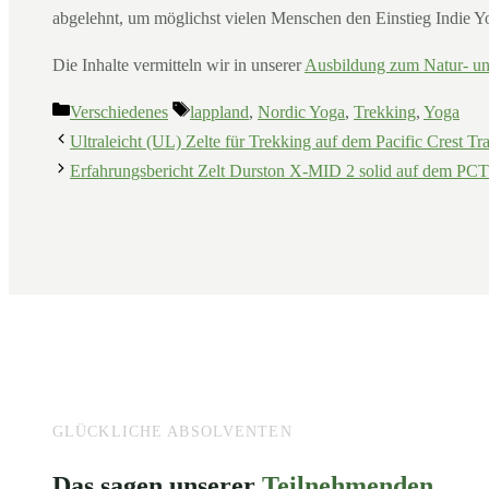
abgelehnt, um möglichst vielen Menschen den Einstieg Indie Y
Die Inhalte vermitteln wir in unserer
Ausbildung zum Natur- un
Kategorien
Schlagwörter
Verschiedenes
lappland
,
Nordic Yoga
,
Trekking
,
Yoga
Ultraleicht (UL) Zelte für Trekking auf dem Pacific Crest T
Erfahrungsbericht Zelt Durston X-MID 2 solid auf dem PC
GLÜCKLICHE ABSOLVENTEN
Das sagen unserer
Teilnehmenden