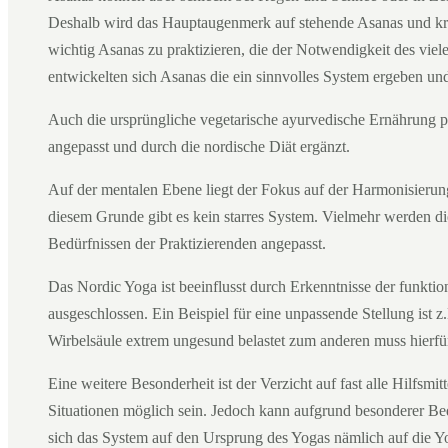
Deshalb wird das Hauptaugenmerk auf stehende Asanas und k
wichtig Asanas zu praktizieren, die der Notwendigkeit des viel
entwickelten sich Asanas die ein sinnvolles System ergeben un
Auch die ursprüngliche vegetarische ayurvedische Ernährung 
angepasst und durch die nordische Diät ergänzt.
Auf der mentalen Ebene liegt der Fokus auf der Harmonisieru
diesem Grunde gibt es kein starres System. Vielmehr werden die
Bedürfnissen der Praktizierenden angepasst.
Das Nordic Yoga ist beeinflusst durch Erkenntnisse der funkt
ausgeschlossen. Ein Beispiel für eine unpassende Stellung ist
Wirbelsäule extrem ungesund belastet zum anderen muss hie
Eine weitere Besonderheit ist der Verzicht auf fast alle Hilfsmi
Situationen möglich sein. Jedoch kann aufgrund besonderer B
sich das System auf den Ursprung des Yogas nämlich auf die Yo