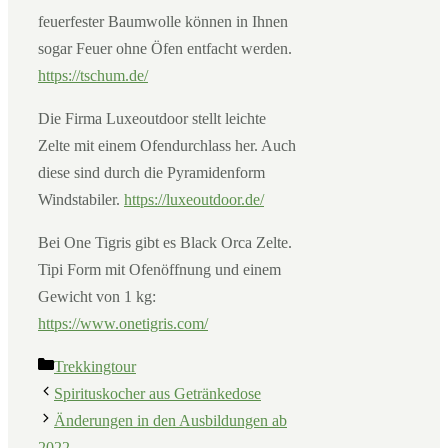
feuerfester Baumwolle können in Ihnen
sogar Feuer ohne Öfen entfacht werden.
https://tschum.de/
Die Firma Luxeoutdoor stellt leichte
Zelte mit einem Ofendurchlass her. Auch
diese sind durch die Pyramidenform
Windstabiler.
https://luxeoutdoor.de/
Bei One Tigris gibt es Black Orca Zelte.
Tipi Form mit Ofenöffnung und einem
Gewicht von 1 kg:
https://www.onetigris.com/
Kategorien
Trekkingtour
Spirituskocher aus Getränkedose
Änderungen in den Ausbildungen ab
2022