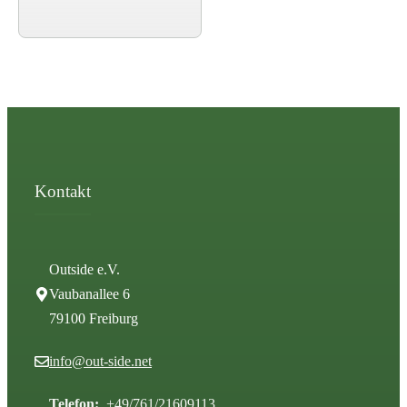
Kontakt
Outside e.V.
Vaubanallee 6
79100 Freiburg
info@out-side.net
Telefon:
+49/761/21609113