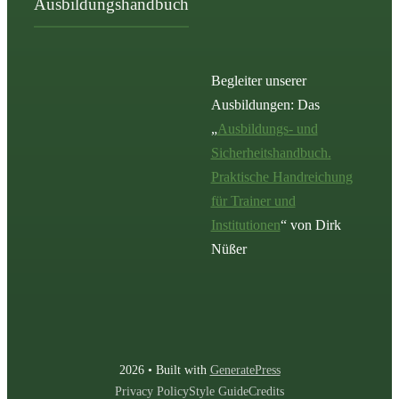
Ausbildungshandbuch
Begleiter unserer
Ausbildungen: Das
„
Ausbildungs- und
Sicherheitshandbuch.
Praktische Handreichung
für Trainer und
Institutionen
“ von Dirk
Nüßer
2026 • Built with
GeneratePress
Privacy Policy
Style Guide
Credits