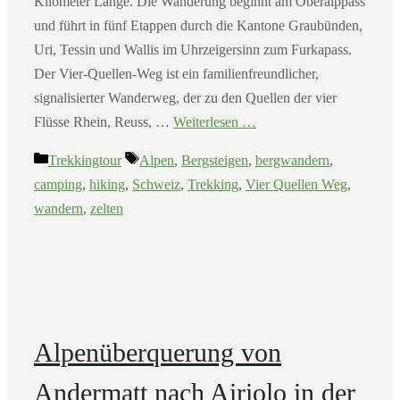
Kilometer Länge. Die Wanderung beginnt am Oberalppass
und führt in fünf Etappen durch die Kantone Graubünden,
Uri, Tessin und Wallis im Uhrzeigersinn zum Furkapass.
Der Vier-Quellen-Weg ist ein familienfreundlicher,
signalisierter Wanderweg, der zu den Quellen der vier
Flüsse Rhein, Reuss, …
Weiterlesen …
Kategorien
Schlagwörter
Trekkingtour
Alpen
,
Bergsteigen
,
bergwandern
,
camping
,
hiking
,
Schweiz
,
Trekking
,
Vier Quellen Weg
,
wandern
,
zelten
Alpenüberquerung von
Andermatt nach Airiolo in der