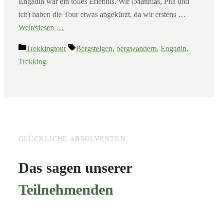
Engadin war ein tolles Erlebnis. Wir (Matthias, Pita und
ich) haben die Tour etwas abgekürzt, da wir erstens …
Weiterlesen …
Kategorien
Schlagwörter
Trekkingtour
Bergsteigen
,
bergwandern
,
Engadin
,
Trekking
GLÜCKLICHE ABSOLVENTEN
Das sagen unserer
Teilnehmenden