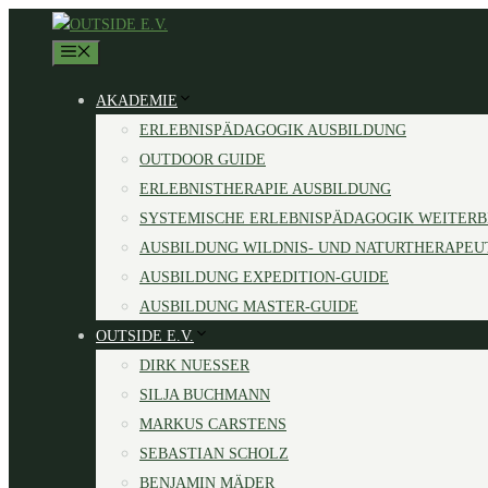
Zum
Inhalt
MENÜ
springen
AKADEMIE
ERLEBNISPÄDAGOGIK AUSBILDUNG
OUTDOOR GUIDE
ERLEBNISTHERAPIE AUSBILDUNG
SYSTEMISCHE ERLEBNISPÄDAGOGIK WEITER
AUSBILDUNG WILDNIS- UND NATURTHERAPEU
AUSBILDUNG EXPEDITION-GUIDE
AUSBILDUNG MASTER-GUIDE
OUTSIDE E.V.
DIRK NUESSER
SILJA BUCHMANN
MARKUS CARSTENS
SEBASTIAN SCHOLZ
BENJAMIN MÄDER