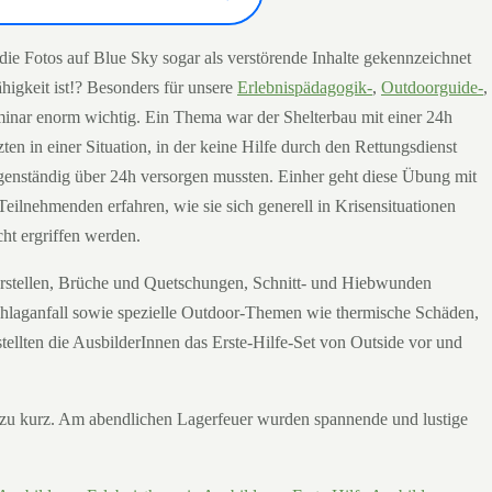
die Fotos auf Blue Sky sogar als verstörende Inhalte gekennzeichnet
igkeit ist!? Besonders für unsere
Erlebnispädagogik-
,
Outdoorguide-
,
minar enorm wichtig. Ein Thema war der Shelterbau mit einer 24h
en in einer Situation, in der keine Hilfe durch den Rettungsdienst
genständig über 24h versorgen mussten. Einher geht diese Übung mit
eilnehmenden erfahren, wie sie sich generell in Krisensituationen
ht ergriffen werden.
e erstellen, Brüche und Quetschungen, Schnitt- und Hiebwunden
hlaganfall sowie spezielle Outdoor-Themen wie thermische Schäden,
llten die AusbilderInnen das Erste-Hilfe-Set von Outside vor und
 zu kurz. Am abendlichen Lagerfeuer wurden spannende und lustige