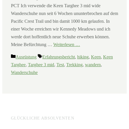
PCT Ich verwende die Keen Targhee 3 mid wide
Wanderschuhe nun seit 6 Wochen ununterbrochen auf dem
Pacific Crest Trail und bin damit 1000 km gelaufen. In
einer Woche erreichen wir Kennedy Meadows und ich
werde dort hoffentlich neue Schuhe erwerben können.
Meine Befürchtung …
Weiterlesen …
Kategorien
Schlagwörter
Ausrüstung
Erfahrungsbericht
,
hiking
,
Keen
,
Keen
Targhee
,
Targhee 3 mid
,
Test
,
Trekking
,
wandern
,
Wanderschuhe
GLÜCKLICHE ABSOLVENTEN