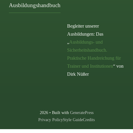
Ausbildungshandbuch
Begleiter unserer
Ausbildungen: Das
„
Ausbildungs- und
Sicherheitshandbuch.
Praktische Handreichung für
Trainer und Institutionen
“ von
Dirk Nüßer
2026 • Built with
GeneratePress
Privacy Policy
Style Guide
Credits