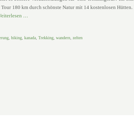
ie Tour 180 km durch schönste Natur mit 14 kostenlosen Hütten.
eiterlesen …
erung
,
hiking
,
kanada
,
Trekking
,
wandern
,
zelten