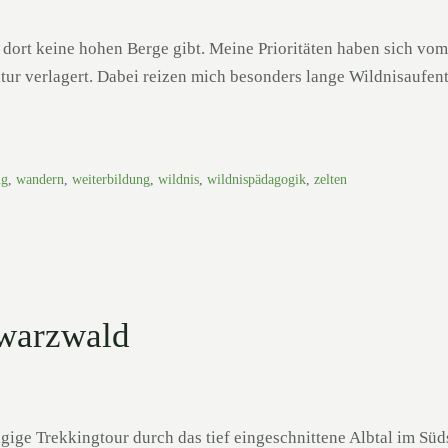
dort keine hohen Berge gibt. Meine Prioritäten haben sich vom
ur verlagert. Dabei reizen mich besonders lange Wildnisaufent
ng
,
wandern
,
weiterbildung
,
wildnis
,
wildnispädagogik
,
zelten
hwarzwald
ägige Trekkingtour durch das tief eingeschnittene Albtal im S