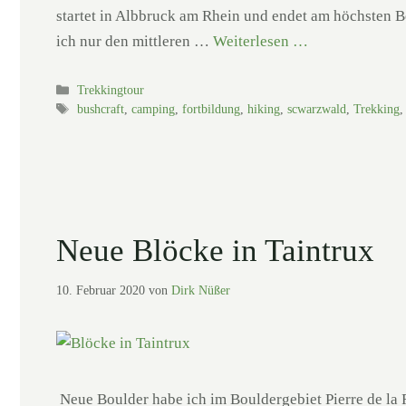
startet in Albbruck am Rhein und endet am höchsten Be
ich nur den mittleren …
Weiterlesen …
Kategorien
Trekkingtour
Schlagwörter
bushcraft
,
camping
,
fortbildung
,
hiking
,
scwarzwald
,
Trekking
Neue Blöcke in Taintrux
10. Februar 2020
von
Dirk Nüßer
Neue Boulder habe ich im Bouldergebiet Pierre de la 