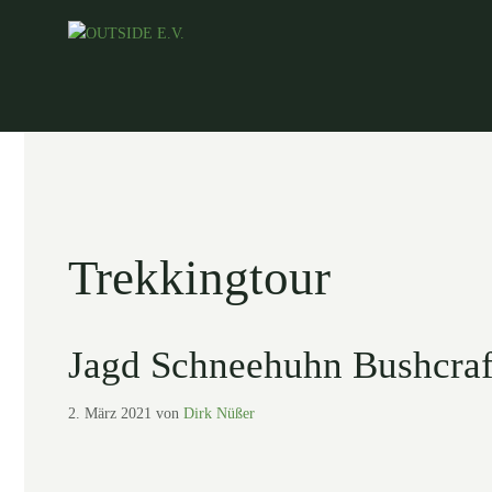
Zum
Inhalt
springen
Trekkingtour
Jagd Schneehuhn Bushcraf
2. März 2021
von
Dirk Nüßer