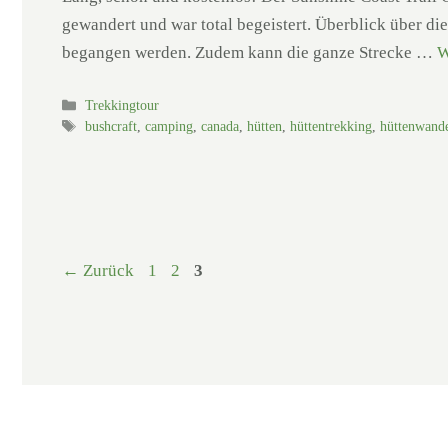
gewandert und war total begeistert. Überblick über d
begangen werden. Zudem kann die ganze Strecke …
W
Kategorien
Trekkingtour
Schlagwörter
bushcraft
,
camping
,
canada
,
hütten
,
hüttentrekking
,
hüttenwand
Seite
Seite
Seite
←
Zurück
1
2
3