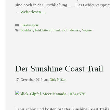
sind noch in der Erschließung. …. Das Gebiet verspric
…
Weiterlesen …
Kategorien
Trekkingtour
Schlagwörter
bouldern
,
felsklettern
,
Frankreich
,
klettern
,
Vogesen
Der Sunshine Coast Trail
17. Dezember 2019
von
Dirk Nüßer
Lang, schön und kostenlos! Der Sunshine Coast Trail 