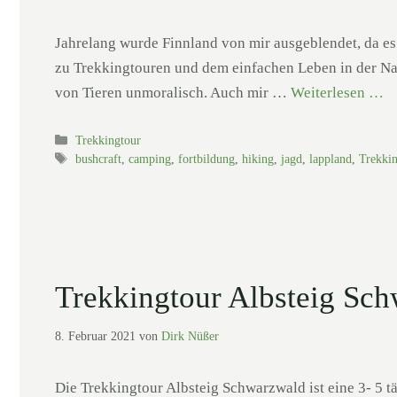
Jahrelang wurde Finnland von mir ausgeblendet, da es 
zu Trekkingtouren und dem einfachen Leben in der Nat
von Tieren unmoralisch. Auch mir …
Weiterlesen …
Kategorien
Trekkingtour
Schlagwörter
bushcraft
,
camping
,
fortbildung
,
hiking
,
jagd
,
lappland
,
Trekki
Trekkingtour Albsteig Sc
8. Februar 2021
von
Dirk Nüßer
Die Trekkingtour Albsteig Schwarzwald ist eine 3- 5 t