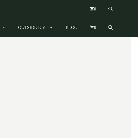
0
OUTSIDE E.V.
BLOG
0