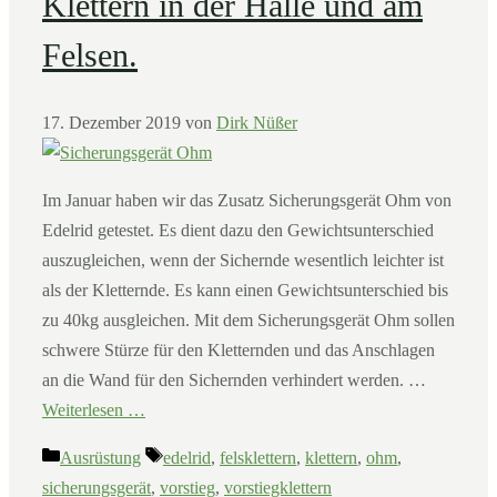
Klettern in der Halle und am
Felsen.
17. Dezember 2019
von
Dirk Nüßer
Im Januar haben wir das Zusatz Sicherungsgerät Ohm von
Edelrid getestet. Es dient dazu den Gewichtsunterschied
auszugleichen, wenn der Sichernde wesentlich leichter ist
als der Kletternde. Es kann einen Gewichtsunterschied bis
zu 40kg ausgleichen. Mit dem Sicherungsgerät Ohm sollen
schwere Stürze für den Kletternden und das Anschlagen
an die Wand für den Sichernden verhindert werden. …
Weiterlesen …
Kategorien
Schlagwörter
Ausrüstung
edelrid
,
felsklettern
,
klettern
,
ohm
,
sicherungsgerät
,
vorstieg
,
vorstiegklettern