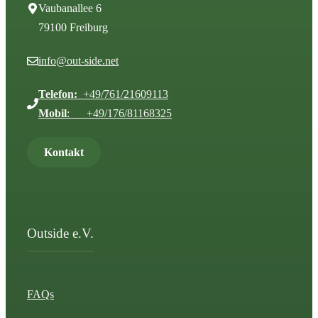
Vaubanallee 6
79100 Freiburg
info@out-side.net
Telefon:
+49/761/21609113
Mobil
: +49/176/81168325
Kontakt
Outside e.V.
FAQs