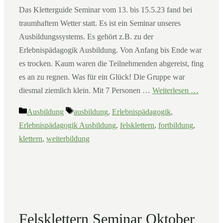
Das Kletterguide Seminar vom 13. bis 15.5.23 fand bei
traumhaftem Wetter statt. Es ist ein Seminar unseres
Ausbildungssystems. Es gehört z.B. zu der
Erlebnispädagogik Ausbildung. Von Anfang bis Ende war
es trocken. Kaum waren die Teilnehmenden abgereist, fing
es an zu regnen. Was für ein Glück! Die Gruppe war
diesmal ziemlich klein. Mit 7 Personen …
Weiterlesen …
Kategorien
Schlagwörter
Ausbildung
ausbildung
,
Erlebnispädagogik
,
Erlebnispädagogik Ausbildung
,
felsklettern
,
fortbildung
,
klettern
,
weiterbildung
Felsklettern Seminar Oktober