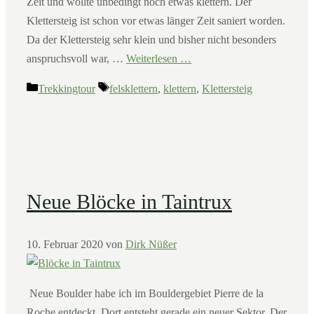
Zeit und wollte unbedingt noch etwas klettern. Der
Klettersteig ist schon vor etwas länger Zeit saniert worden.
Da der Klettersteig sehr klein und bisher nicht besonders
anspruchsvoll war, …
Weiterlesen …
Kategorien
Schlagwörter
Trekkingtour
felsklettern
,
klettern
,
Klettersteig
Neue Blöcke in Taintrux
10. Februar 2020
von
Dirk Nüßer
Neue Boulder habe ich im Bouldergebiet Pierre de la
Roche entdeckt. Dort entsteht gerade ein neuer Sektor. Der