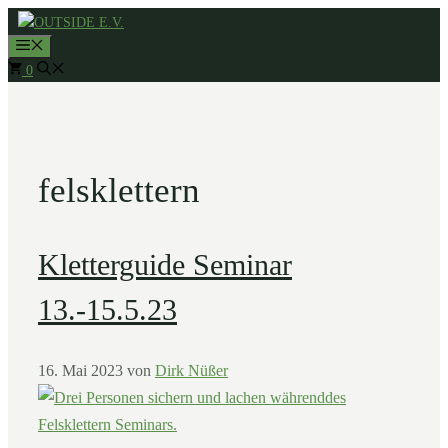
Zum
MENÜ
Inhalt
0
springen
felsklettern
Kletterguide Seminar
13.-15.5.23
16. Mai 2023
von
Dirk Nüßer