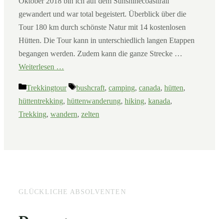
Oktober 2018 bin ich auf dem Sunshinecoasttrail
gewandert und war total begeistert. Überblick über die
Tour 180 km durch schönste Natur mit 14 kostenlosen
Hütten. Die Tour kann in unterschiedlich langen Etappen
begangen werden. Zudem kann die ganze Strecke …
Weiterlesen …
Kategorien
Schlagwörter
Trekkingtour
bushcraft
,
camping
,
canada
,
hütten
,
hüttentrekking
,
hüttenwanderung
,
hiking
,
kanada
,
Trekking
,
wandern
,
zelten
GLÜCKLICHE ABSOLVENTEN