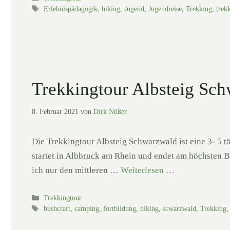
Schlagwörter
Erlebnispädagogik
,
hiking
,
Jugend
,
Jugendreise
,
Trekking
,
trek
Trekkingtour Albsteig Sc
8. Februar 2021
von
Dirk Nüßer
Die Trekkingtour Albsteig Schwarzwald ist eine 3- 5 t
startet in Albbruck am Rhein und endet am höchsten Be
ich nur den mittleren …
Weiterlesen …
Kategorien
Trekkingtour
Schlagwörter
bushcraft
,
camping
,
fortbildung
,
hiking
,
scwarzwald
,
Trekking