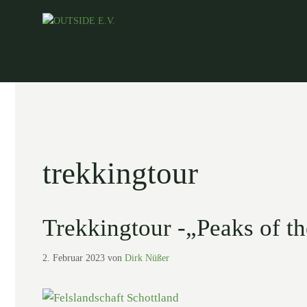
Zum
Inhalt
springen
trekkingtour
Trekkingtour -„Peaks of t
2. Februar 2023
von
Dirk Nüßer