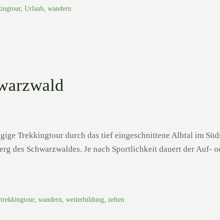
kingtour
,
Urlaub
,
wandern
hwarzwald
ägige Trekkingtour durch das tief eingeschnittene Albtal im S
rg des Schwarzwaldes. Je nach Sportlichkeit dauert der Auf- od
,
trekkingtour
,
wandern
,
weiterbildung
,
zelten