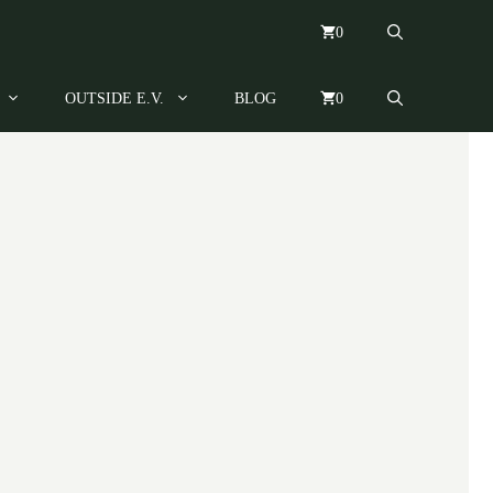
0
OUTSIDE E.V.
BLOG
0