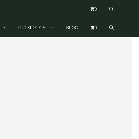
0
OUTSIDE E.V.
BLOG
0