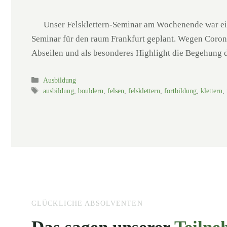
Unser Felsklettern-Seminar am Wochenende war ein t
Seminar für den raum Frankfurt geplant. Wegen Corona
Abseilen und als besonderes Highlight die Begehung 
Kategorien
Ausbildung
Schlagwörter
ausbildung
,
bouldern
,
felsen
,
felsklettern
,
fortbildung
,
klettern
,
GLÜCKLICHE ABSOLVENTEN