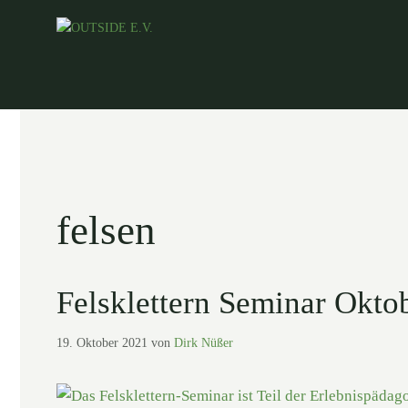
Zum
Inhalt
springen
felsen
Felsklettern Seminar Okto
19. Oktober 2021
von
Dirk Nüßer