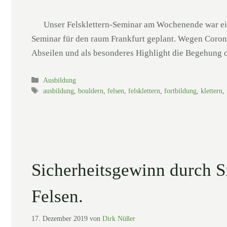
Unser Felsklettern-Seminar am Wochenende war ein t
Seminar für den raum Frankfurt geplant. Wegen Corona
Abseilen und als besonderes Highlight die Begehung 
Kategorien
Ausbildung
Schlagwörter
ausbildung
,
bouldern
,
felsen
,
felsklettern
,
fortbildung
,
klettern
,
Sicherheitsgewinn durch S
Felsen.
17. Dezember 2019
von
Dirk Nüßer