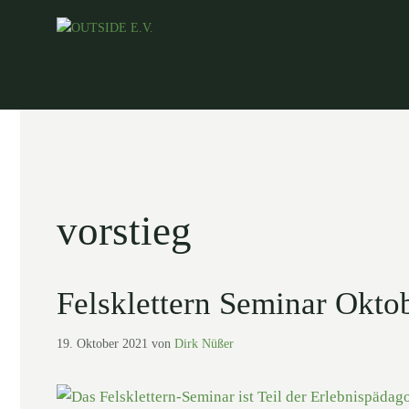
Zum
Inhalt
springen
vorstieg
Felsklettern Seminar Okto
19. Oktober 2021
von
Dirk Nüßer