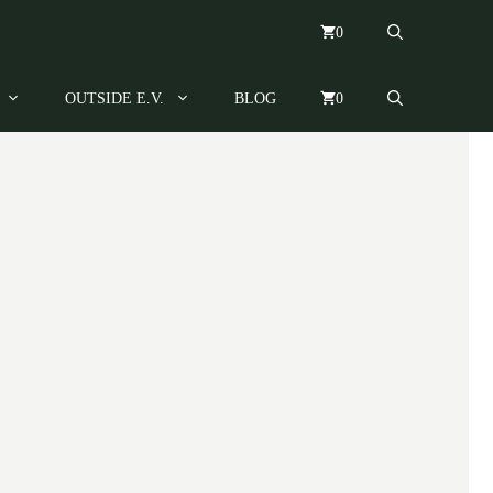
0
OUTSIDE E.V.
BLOG
0