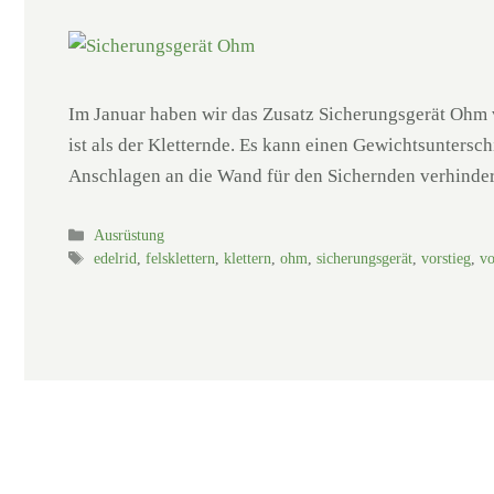
Im Januar haben wir das Zusatz Sicherungsgerät Ohm v
ist als der Kletternde. Es kann einen Gewichtsunters
Anschlagen an die Wand für den Sichernden verhinde
Kategorien
Ausrüstung
Schlagwörter
edelrid
,
felsklettern
,
klettern
,
ohm
,
sicherungsgerät
,
vorstieg
,
vo