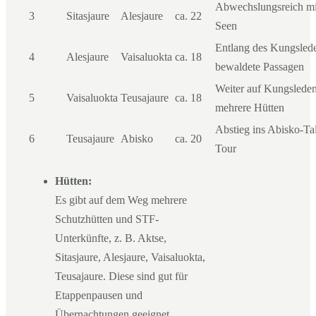
Abwechslungsreich m
3
Sitasjaure
Alesjaure
ca. 22
Seen
Entlang des Kungslede
4
Alesjaure
Vaisaluokta
ca. 18
bewaldete Passagen
Weiter auf Kungsleden
5
Vaisaluokta
Teusajaure
ca. 18
mehrere Hütten
Abstieg ins Abisko-Ta
6
Teusajaure
Abisko
ca. 20
Tour
Hütten:
Es gibt auf dem Weg mehrere
Schutzhütten und STF-
Unterkünfte, z. B. Aktse,
Sitasjaure, Alesjaure, Vaisaluokta,
Teusajaure. Diese sind gut für
Etappenpausen und
Übernachtungen geeignet.