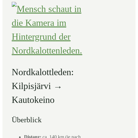
Nordkalottleden:
Kilpisjärvi →
Kautokeino
Überblick
Distanz:
ca. 140 km (je nach