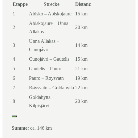
Etappe
Strecke
Distanz
1
Abisko – Abiskojaure
15 km
Abiskojaure – Unna
2
20 km
Allakas
Unna Allakas –
3
14 km
Cunojávri
4
Cunojávri – Gautelis
15 km
5
Gautelis – Pauro
21 km
6
Pauro – Røysvatn
19 km
7
Røysvatn – Goldahytta
22 km
Goldahytta –
8
20 km
Kilpisjärvi
Summe:
ca. 146 km