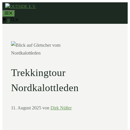
Zum
MENÜ
Inhalt
0
springen
Trekkingtour
Nordkalottleden
11. August 2025
von
Dirk Nüßer