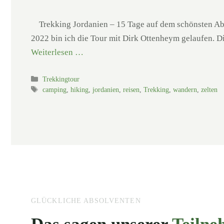
Trekking Jordanien – 15 Tage auf dem schönsten Absch
2022 bin ich die Tour mit Dirk Ottenheym gelaufen. D
Weiterlesen …
Kategorien
Trekkingtour
Schlagwörter
camping
,
hiking
,
jordanien
,
reisen
,
Trekking
,
wandern
,
zelten
GLÜCKLICHE ABSOLVENTEN