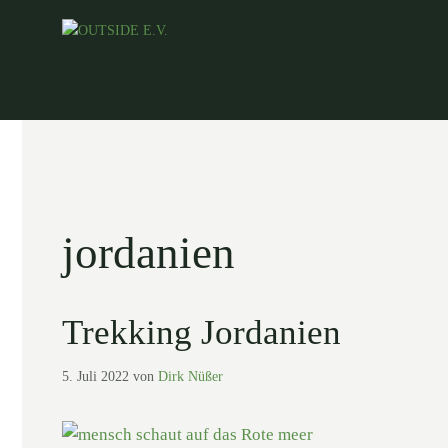
Zum
Inhalt
springen
jordanien
Trekking Jordanien
5. Juli 2022
von
Dirk Nüßer