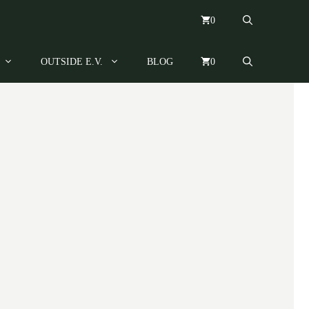
0
OUTSIDE E.V.
BLOG
0